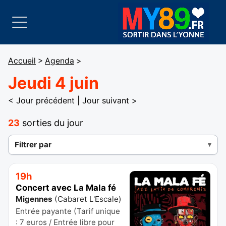
Accueil
>
Agenda
>
Jeudi 4 juin
< Jour précédent
|
Jour suivant >
23
sorties du jour
Filtrer par
19h
Concert avec La Mala fé
Migennes
(
Cabaret L'Escale
)
Entrée payante (Tarif unique
: 7 euros / Entrée libre pour