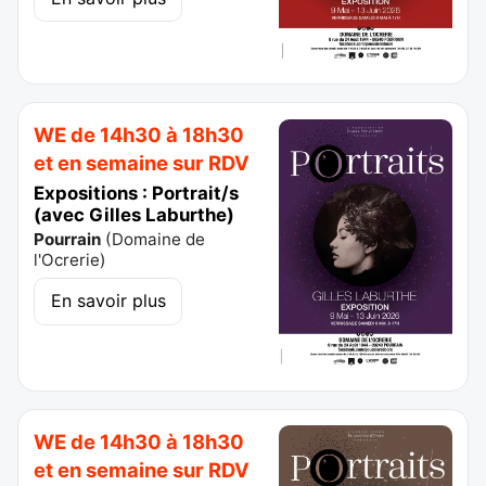
WE de 14h30 à 18h30
et en semaine sur RDV
Expositions : Portrait/s
(avec Gilles Laburthe)
Pourrain
(
Domaine de
l'Ocrerie
)
En savoir plus
WE de 14h30 à 18h30
et en semaine sur RDV