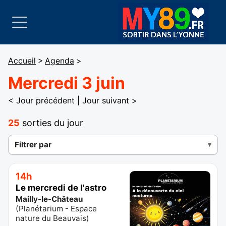
Accueil
>
Agenda
>
Mercredi 3 juin
< Jour précédent
|
Jour suivant >
25
sorties du jour
Filtrer par
14h
Le mercredi de l'astro
Mailly-le-Château
(
Planétarium - Espace
nature du Beauvais
)