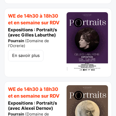
WE de 14h30 à 18h30
et en semaine sur RDV
Expositions : Portrait/s
(avec Gilles Laburthe)
Pourrain
(
Domaine de
l'Ocrerie
)
En savoir plus
WE de 14h30 à 18h30
et en semaine sur RDV
Expositions : Portrait/s
(avec Alexeï Dernov)
Pourrain
(
Domaine de