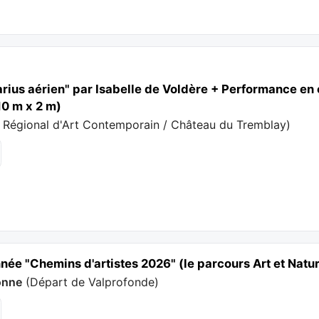
rius aérien" par Isabelle de Voldère + Performance en 
10 m x 2 m)
 Régional d'Art Contemporain / Château du Tremblay
)
ée "Chemins d'artistes 2026" (le parcours Art et Natu
onne
(
Départ de Valprofonde
)