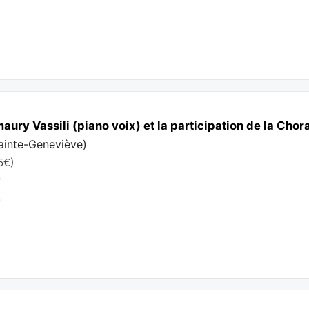
ury Vassili (piano voix) et la participation de la Choral
Sainte-Geneviève
)
5€)