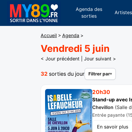
Agenda des
Artiste
sorties
Accueil
>
Agenda
>
Vendredi 5 juin
< Jour précédent
|
Jour suivant >
32
sorties du jour
Filtrer par
20h30
Stand-up avec Is
Chevillon
(
Salle 
Entrée payante (15
En savoir plus