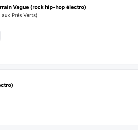
rrain Vague (rock hip-hop électro)
e aux Prés Verts
)
ectro)