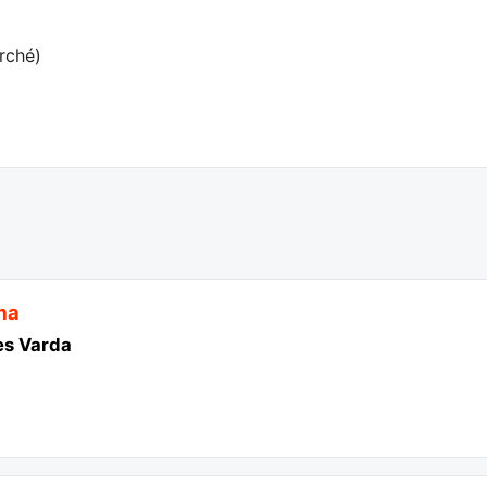
rché
)
ma
ès Varda