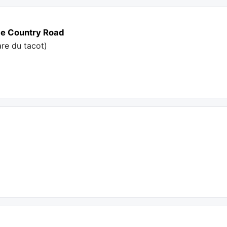
upe Country Road
are du tacot
)