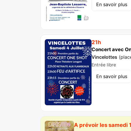
En savoir plus
21h
Concert avec One
Vincelottes
(
plac
Entrée libre
En savoir plus
A prévoir les samedi 1