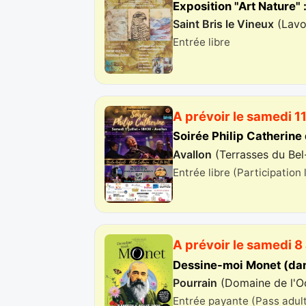
Exposition "Art Nature" 
Saint Bris le Vineux
(
Lavo
Entrée libre
A prévoir le samedi 11 
Soirée Philip Catherine
Avallon
(
Terrasses du Bel
Entrée libre (Participation 
A prévoir le samedi 8
Dessine-moi Monet (dans
Pourrain
(
Domaine de l'O
Entrée payante (Pass adult