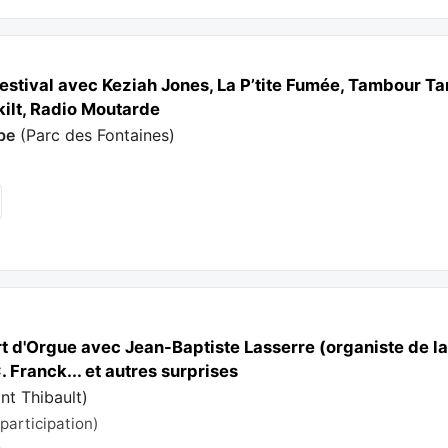
stival avec Keziah Jones, La P’tite Fumée, Tambour Ta
kilt, Radio Moutarde
be
(
Parc des Fontaines
)
t d'Orgue avec Jean-Baptiste Lasserre (organiste de la 
. Franck... et autres surprises
int Thibault
)
 participation)