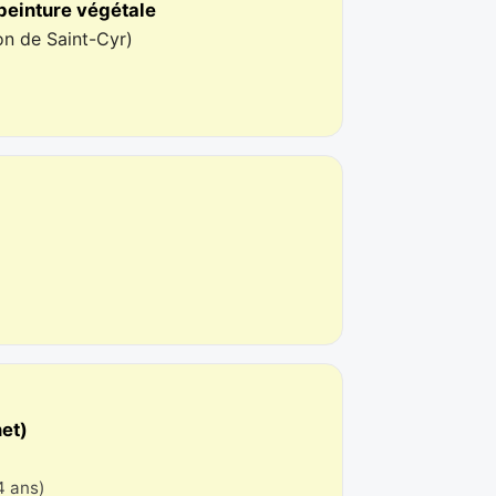
 peinture végétale
ion de Saint-Cyr
)
net)
4 ans)