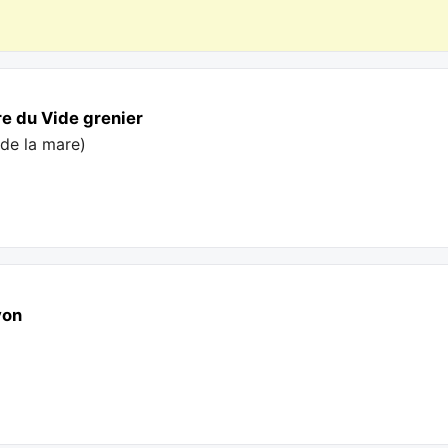
re du Vide grenier
 de la mare
)
yon