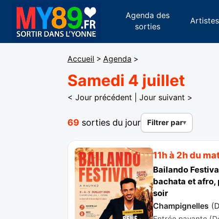
Agenda des
Artiste
sorties
Accueil
>
Agenda
>
Samedi 4 juillet
< Jour précédent
|
Jour suivant >
69
sorties du jour
Filtrer par
11h à 2h du ma
Bailando Festiva
bachata et afro,
soir
Champignelles
(
Entrée payante (D