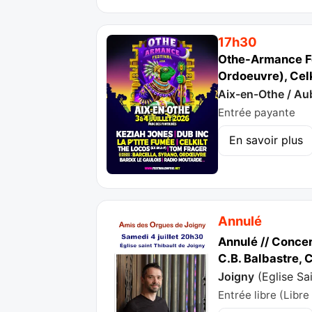
17h30
Othe-Armance Fe
Ordoeuvre), Cel
Aix-en-Othe / Au
Entrée payante
En savoir plus
Annulé
Annulé // Concer
C.B. Balbastre, C
Joigny
(
Eglise Sa
Entrée libre (Libre