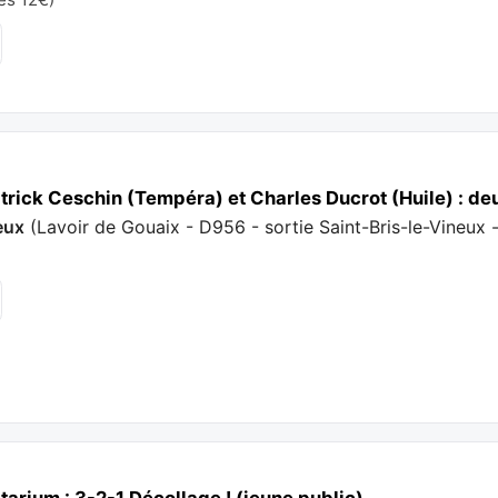
trick Ceschin (Tempéra) et Charles Ducrot (Huile) : d
eux
(
Lavoir de Gouaix - D956 - sortie Saint-Bris-le-Vineux -
arium : 3-2-1 Décollage ! (jeune public)