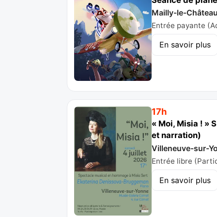
Mailly-le-Châtea
Entrée payante (Ad
En savoir plus
17h
« Moi, Misia ! 
et narration)
Villeneuve-sur-Y
Entrée libre (Parti
En savoir plus