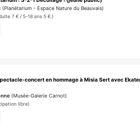
u
(
Planétarium - Espace Nature du Beauvais
)
ulte 7 € / 5-18 ans 5 €.)
» Spectacle-concert en hommage à Misia Sert avec Eka
onne
(
Musée-Galerie Carnot
)
cipation libre)