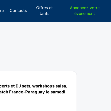
Offres et
Annoncez votre
re
Contacts
tarifs
événement
ncerts et DJ sets, workshops salsa,
u match France-Paraguay le samedi