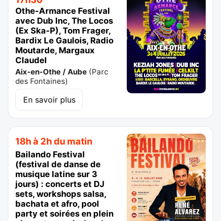
Othe-Armance Festival
avec Dub Inc, The Locos
(Ex Ska-P), Tom Frager,
Bardix Le Gaulois, Radio
Moutarde, Margaux
Claudel
Aix-en-Othe / Aube
(
Parc
des Fontaines
)
En savoir plus
18h à 2h du matin
Bailando Festival
(festival de danse de
musique latine sur 3
jours) : concerts et DJ
sets, workshops salsa,
bachata et afro, pool
party et soirées en plein