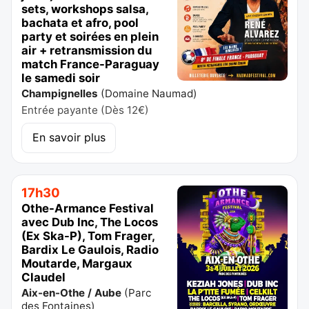
sets, workshops salsa,
bachata et afro, pool
party et soirées en plein
air + retransmission du
match France-Paraguay
le samedi soir
Champignelles
(
Domaine Naumad
)
Entrée payante (Dès 12€)
En savoir plus
17h30
Othe-Armance Festival
avec Dub Inc, The Locos
(Ex Ska-P), Tom Frager,
Bardix Le Gaulois, Radio
Moutarde, Margaux
Claudel
Aix-en-Othe / Aube
(
Parc
des Fontaines
)