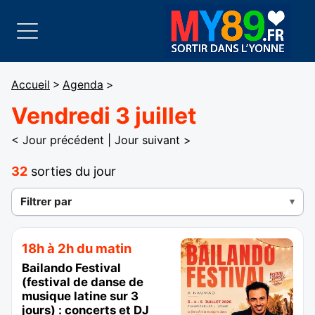
Accueil
>
Agenda
>
Vendredi 3 juillet
< Jour précédent
|
Jour suivant >
32
sorties du jour
Filtrer par
18h à 2h du matin
Bailando Festival
(festival de danse de
musique latine sur 3
jours) : concerts et DJ