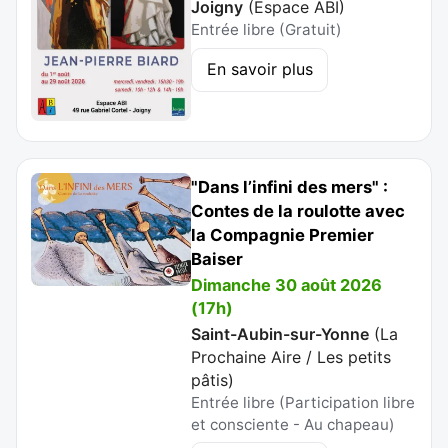
Joigny
(
Espace ABI
)
Entrée libre (Gratuit)
En savoir plus
"Dans l’infini des mers" :
Contes de la roulotte avec
la Compagnie Premier
Baiser
Dimanche 30 août 2026
(17h)
Saint-Aubin-sur-Yonne
(
La
Prochaine Aire / Les petits
pâtis
)
Entrée libre (Participation libre
et consciente - Au chapeau)