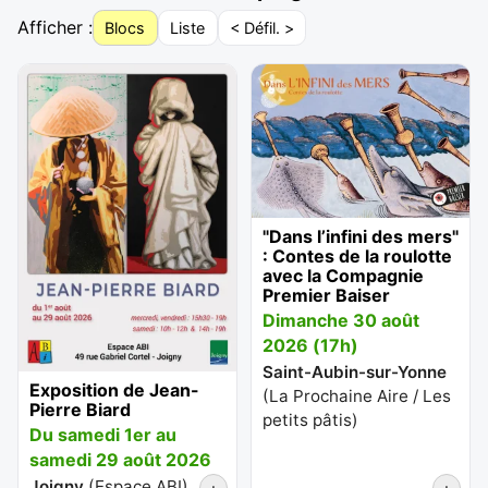
Afficher :
Blocs
Liste
< Défil. >
"Dans l’infini des mers"
: Contes de la roulotte
avec la Compagnie
Premier Baiser
Dimanche 30 août
2026 (17h)
Saint-Aubin-sur-Yonne
Exposition de Jean-
(
La Prochaine Aire / Les
Pierre Biard
petits pâtis
)
Du samedi 1er au
samedi 29 août 2026
Joigny
(
Espace ABI
)