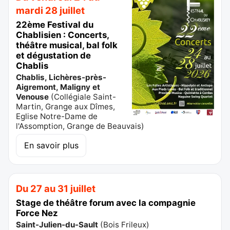
mardi 28 juillet
22ème Festival du
Chablisien : Concerts,
théâtre musical, bal folk
et dégustation de
Chablis
Chablis, Lichères-près-
Aigremont, Maligny et
Venouse
(
Collégiale Saint-
Martin, Grange aux Dîmes,
Eglise Notre-Dame de
l'Assomption, Grange de Beauvais
)
En savoir plus
Du 27 au 31 juillet
Stage de théâtre forum avec la compagnie
Force Nez
Saint-Julien-du-Sault
(
Bois Frileux
)