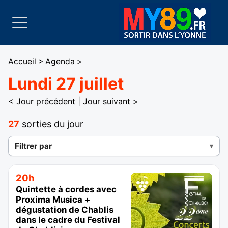
Accueil
>
Agenda
>
Lundi 27 juillet
< Jour précédent
|
Jour suivant >
27
sorties du jour
Filtrer par
20h
Quintette à cordes avec
Proxima Musica +
dégustation de Chablis
dans le cadre du Festival