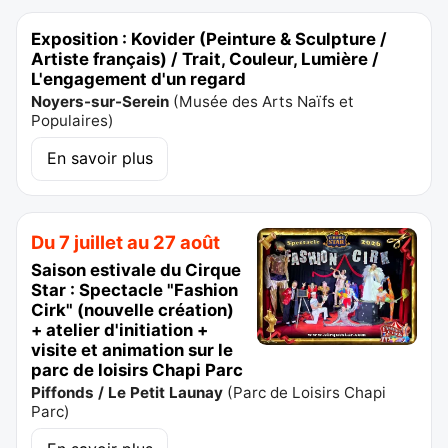
Exposition : Kovider (Peinture & Sculpture /
Artiste français) / Trait, Couleur, Lumière /
L'engagement d'un regard
Noyers-sur-Serein
(
Musée des Arts Naïfs et
Populaires
)
En savoir plus
Du 7 juillet au 27 août
Saison estivale du Cirque
Star : Spectacle "Fashion
Cirk" (nouvelle création)
+ atelier d'initiation +
visite et animation sur le
parc de loisirs Chapi Parc
Piffonds / Le Petit Launay
(
Parc de Loisirs Chapi
Parc
)