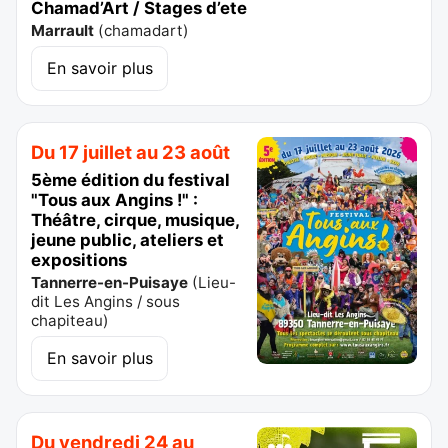
Chamad’Art / Stages d’ete
Marrault
(
chamadart
)
En savoir plus
Du 17 juillet au 23 août
5ème édition du festival
"Tous aux Angins !" :
Théâtre, cirque, musique,
jeune public, ateliers et
expositions
Tannerre-en-Puisaye
(
Lieu-
dit Les Angins / sous
chapiteau
)
En savoir plus
Du vendredi 24 au