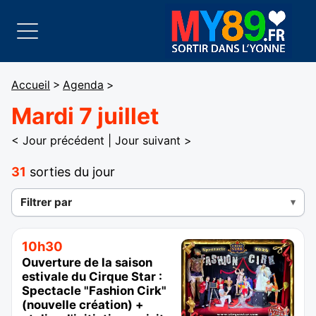
Accueil
>
Agenda
>
Mardi 7 juillet
< Jour précédent
|
Jour suivant >
31
sorties du jour
Filtrer par
10h30
Ouverture de la saison
estivale du Cirque Star :
Spectacle "Fashion Cirk"
(nouvelle création) +