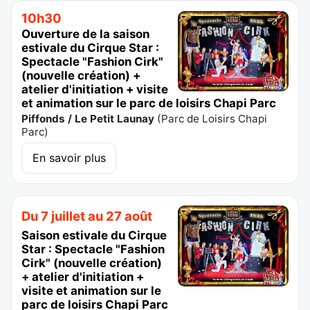
10h30
Ouverture de la saison
estivale du Cirque Star :
Spectacle "Fashion Cirk"
(nouvelle création) +
atelier d'initiation + visite
et animation sur le parc de loisirs Chapi Parc
Piffonds / Le Petit Launay
(
Parc de Loisirs Chapi
Parc
)
En savoir plus
Du 7 juillet au 27 août
Saison estivale du Cirque
Star : Spectacle "Fashion
Cirk" (nouvelle création)
+ atelier d'initiation +
visite et animation sur le
parc de loisirs Chapi Parc