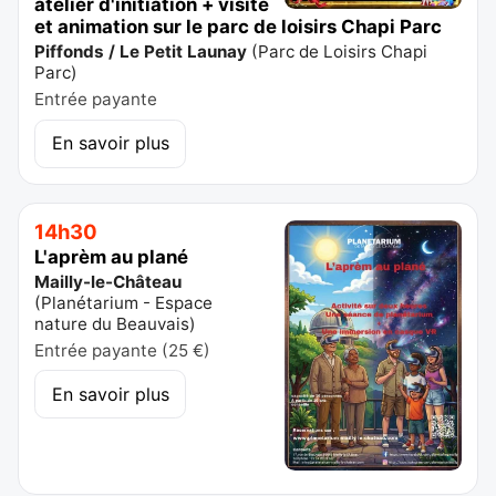
atelier d'initiation + visite
et animation sur le parc de loisirs Chapi Parc
Piffonds / Le Petit Launay
(
Parc de Loisirs Chapi
Parc
)
Entrée payante
En savoir plus
14h30
L'aprèm au plané
Mailly-le-Château
(
Planétarium - Espace
nature du Beauvais
)
Entrée payante (25 €)
En savoir plus