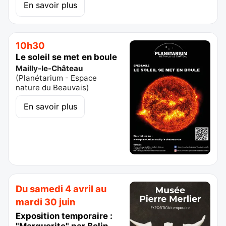
En savoir plus
10h30
Le soleil se met en boule
Mailly-le-Château
(
Planétarium - Espace
nature du Beauvais
)
En savoir plus
Du samedi 4 avril au
mardi 30 juin
Exposition temporaire :
"Marguerite" par Belin