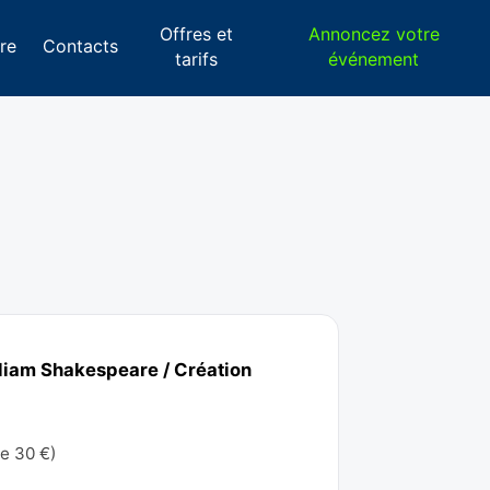
Offres et
Annoncez votre
re
Contacts
tarifs
événement
illiam Shakespeare / Création
de 30 €)