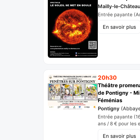
Mailly-le-Châtea
Entrée payante (Adu
En savoir plus
20h30
Théâtre promenad
de Pontigny - Mi
Féménias
Pontigny
(
Abbaye
Entrée payante (16
ans / 8 € pour les 
En savoir plus