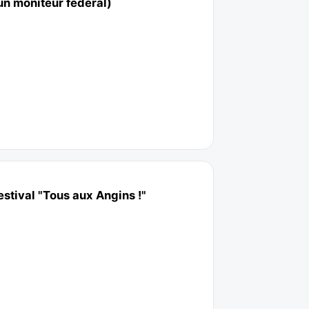
un moniteur fédéral)
estival "Tous aux Angins !"