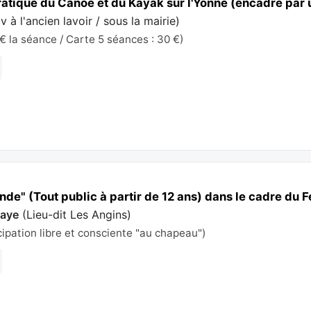
atique du Canoë et du Kayak sur l'Yonne (encadré par 
v à l'ancien lavoir / sous la mairie
)
€ la séance / Carte 5 séances : 30 €)
ende" (Tout public à partir de 12 ans) dans le cadre du F
saye
(
Lieu-dit Les Angins
)
cipation libre et consciente "au chapeau")