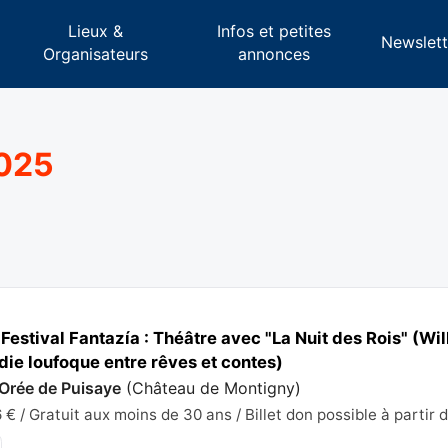
Lieux &
Infos et petites
s
Newslett
Organisateurs
annonces
2025
Festival Fantazía : Théâtre avec "La Nuit des Rois" (W
ie loufoque entre rêves et contes)
 Orée de Puisaye
(
Château de Montigny
)
€ / Gratuit aux moins de 30 ans / Billet don possible à partir 