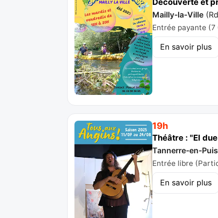
Découverte et pr
Mailly-la-Ville
(
Rd
Entrée payante (7 
En savoir plus
19h
Théâtre : "El du
Tannerre-en-Pui
Entrée libre (Parti
En savoir plus