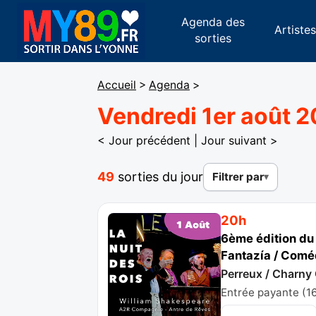
Agenda des
Artiste
sorties
Accueil
>
Agenda
>
Vendredi 1er août 
< Jour précédent
|
Jour suivant >
49
sorties du jour
Filtrer par
20h
6ème édition du 
Fantazía / Coméd
Perreux / Charny
Entrée payante (16 