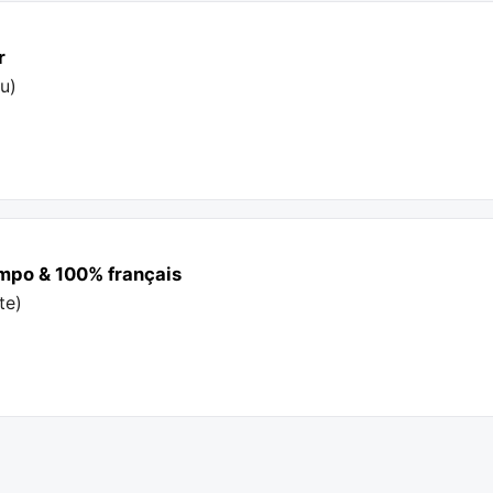
r
au
)
ompo & 100% français
te
)