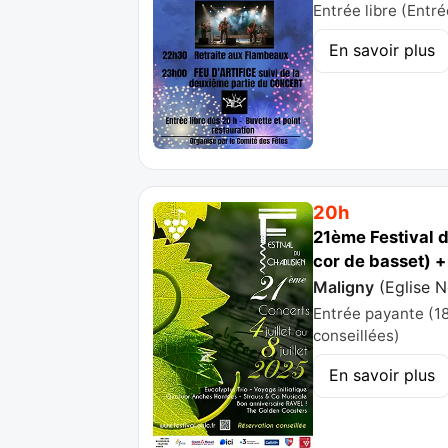
Entrée libre (Entré
En savoir plus
20h
21ème Festival d
cor de basset) +
Maligny
(
Eglise 
Entrée payante (18 
conseillées)
En savoir plus