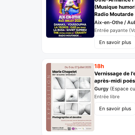
(Musique humoris
Radio Moutarde 
Aix-en-Othe / Au
Entrée payante (Voi
En savoir plus
18h
Vernissage de l'
après-midi poési
Gurgy
(
Espace cu
Entrée libre
En savoir plus