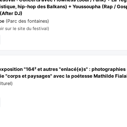
tique, hip-hop des Balkans) + Youssoupha (Rap / Gospe
(After DJ)
be
(
Parc des fontaines
)
r sur le site du festival)
exposition "164² et autres "enlacé(e)s" : photographies
e "corps et paysages" avec la poétesse Mathilde Fiala
lturel
)