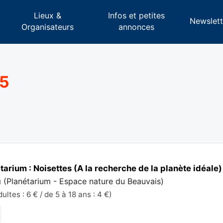
Lieux &
Infos et petites
s
Newslett
Organisateurs
annonces
25
arium : Noisettes (A la recherche de la planète idéale)
u
(
Planétarium - Espace nature du Beauvais
)
ltes : 6 € / de 5 à 18 ans : 4 €)