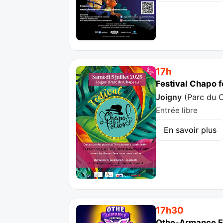
17h
Festival Chapo f
Joigny
(
Parc du 
Entrée libre
En savoir plus
17h30
Othe-Armance Fe