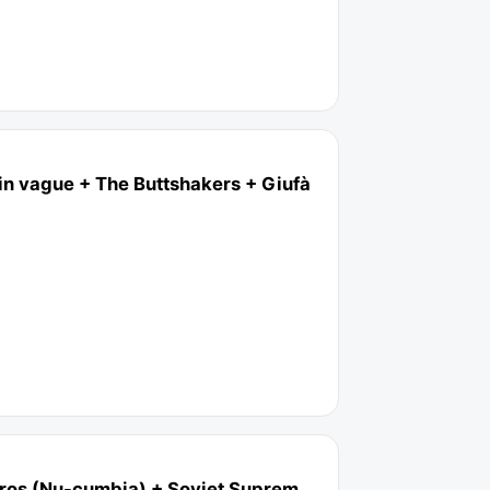
ain vague + The Buttshakers + Giufà
gros (Nu-cumbia) + Soviet Suprem