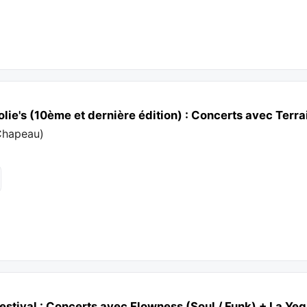
olie's (10ème et dernière édition) : Concerts avec Terr
Chapeau
)
stival : Concerts avec Flowness (Soul / Funk) + La Ye