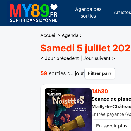
Agenda des
Artiste
sorties
Accueil
>
Agenda
>
Samedi 5 juillet 20
< Jour précédent
|
Jour suivant >
59
sorties du jour
Filtrer par
14h30
Séance de planét
Mailly-le-Châtea
Entrée payante (Adu
En savoir plus