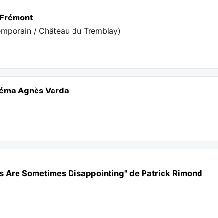
r Frémont
emporain / Château du Tremblay
)
inéma Agnès Varda
ts Are Sometimes Disappointing" de Patrick Rimond