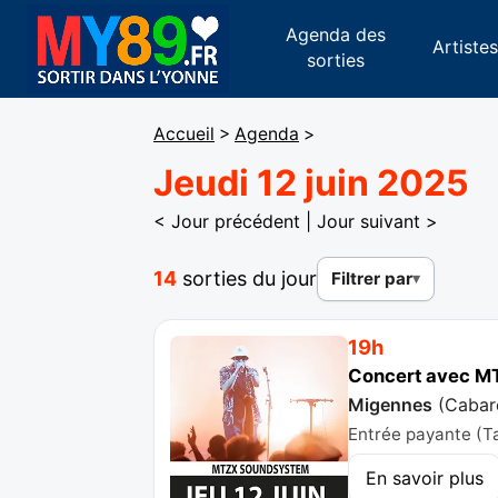
Agenda des
Artiste
sorties
Accueil
>
Agenda
>
Jeudi 12 juin 2025
< Jour précédent
|
Jour suivant >
14
sorties du jour
Filtrer par
19h
Concert avec M
Migennes
(
Cabar
Entrée payante (Tar
En savoir plus