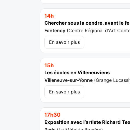
14h
Chercher sous la cendre, avant le f
Fontenoy
(
Centre Régional d'Art Cont
En savoir plus
15h
Les écoles en Villeneuviens
Villeneuve-sur-Yonne
(
Grange Lucassi
En savoir plus
17h30
Exposition avec l’artiste Richard T
Parly
(
La Métairie Bruyère
)