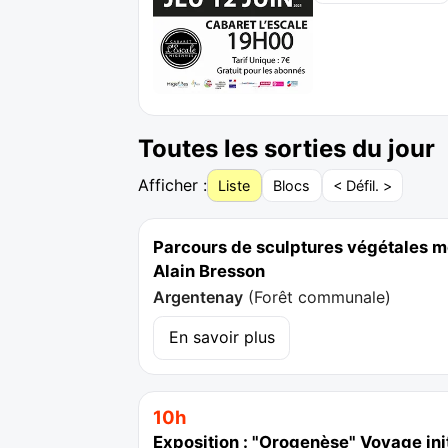
Toutes les sorties du jour
Afficher :
Liste
Blocs
< Défil. >
Parcours de sculptures végétales mo
Alain Bresson
Argentenay
(
Forêt communale
)
En savoir plus
10h
Exposition : "Orogenèse" Voyage ini