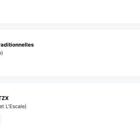
raditionnelles
e
)
TZX
et L'Escale
)