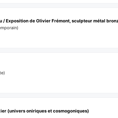
eu / Exposition de Olivier Frémont, sculpteur métal br
emporain
)
te
)
exier (univers oniriques et cosmogoniques)