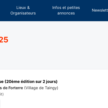
Lieux &
Infos et petites
s
Newslett
Organisateurs
annonces
025
ue (20ème édition sur 2 jours)
s de Forterre
(
Village de Taingy
)
it)