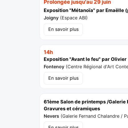
Prolongée jusqu'au 29 juin
Exposition "Métanoïa" par Emaëlle (
Joigny
(
Espace ABI
)
En savoir plus
14h
Exposition "Avant le feu" par Olivie
Fontenoy
(
Centre Régional d'Art Cont
En savoir plus
61ème Salon de printemps /Galerie 
Gravures et céramiques
Nevers
(
Galerie Fernand Chalandre / P
En savoir plus