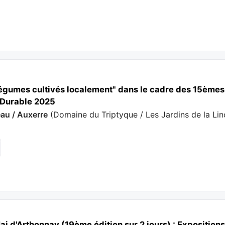
légumes cultivés localement" dans le cadre des 15ème
Durable 2025
eau / Auxerre
(
Domaine du Triptyque / Les Jardins de la Li
i d'Arthonnay (19ème édition sur 2 jours) : Expositions