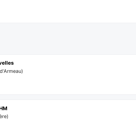
velles
e d'Armeau
)
iHM
ère
)