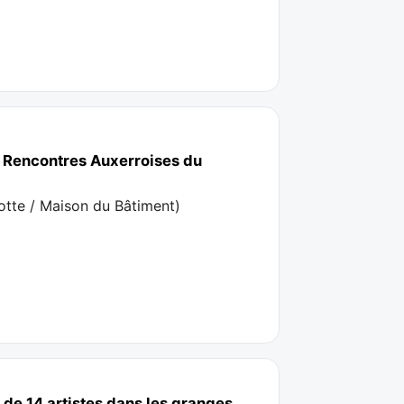
s Rencontres Auxerroises du
notte / Maison du Bâtiment
)
 de 14 artistes dans les granges