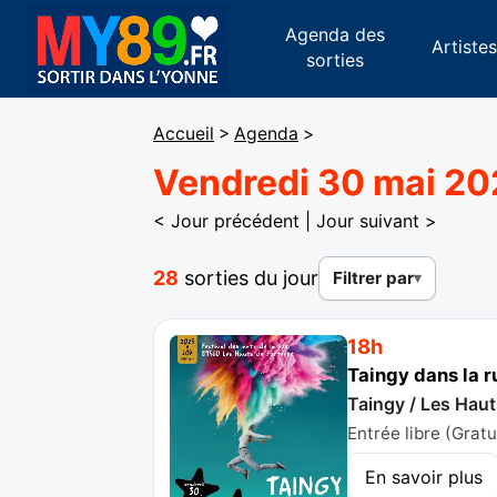
Agenda des
Artiste
sorties
Accueil
>
Agenda
>
Vendredi 30 mai 2
< Jour précédent
|
Jour suivant >
28
sorties du jour
Filtrer par
18h
Taingy dans la r
Taingy / Les Haut
Entrée libre (Gratu
En savoir plus