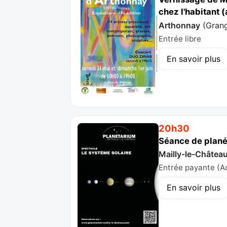
chez l'habitant 
Arthonnay
(
Grang
Entrée libre
En savoir plus
20h30
Séance de plané
Mailly-le-Châtea
Entrée payante (Adu
En savoir plus