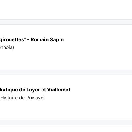
s girouettes" - Romain Sapin
ennois
)
tiatique de Loyer et Vuillemet
'Histoire de Puisaye
)