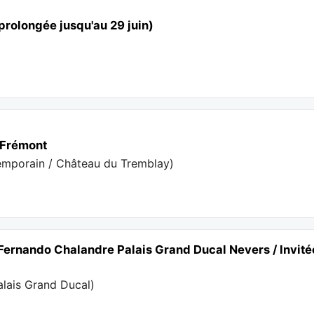
prolongée jusqu'au 29 juin)
r Frémont
emporain / Château du Tremblay
)
Fernando Chalandre Palais Grand Ducal Nevers / Invit
alais Grand Ducal
)