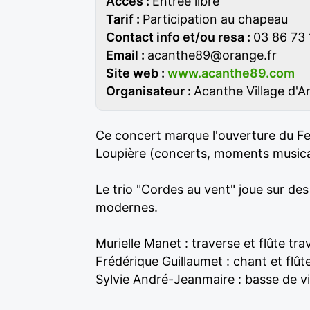
Accès :
Entrée libre
Tarif :
Participation au chapeau
Contact info et/ou resa :
03 86 73
Email :
acanthe89@orange.fr
Site web :
www.acanthe89.com
Organisateur :
Acanthe Village d'Ar
Ce concert marque l'ouverture du Fes
Loupière (concerts, moments musica
Le trio "Cordes au vent" joue sur de
modernes.
Murielle Manet : traverse et flûte tra
Frédérique Guillaumet : chant et flût
Sylvie André-Jeanmaire : basse de vio