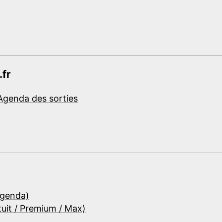
.fr
Agenda des sorties
Agenda)
tuit / Premium / Max)