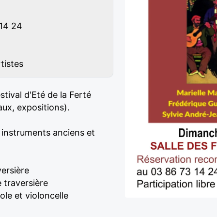
 14 24
tistes
tival d'Eté de la Ferté
ux, expositions).
s instruments anciens et
versière
e traversière
le et violoncelle