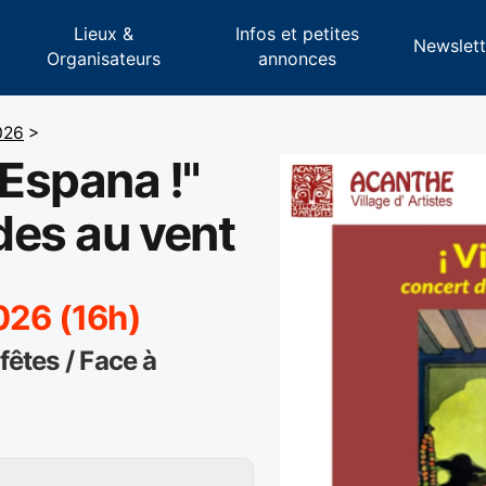
Lieux &
Infos et petites
s
Newslett
Organisateurs
annonces
026
>
 Espana !"
rdes au vent
026 (16h)
fêtes / Face à