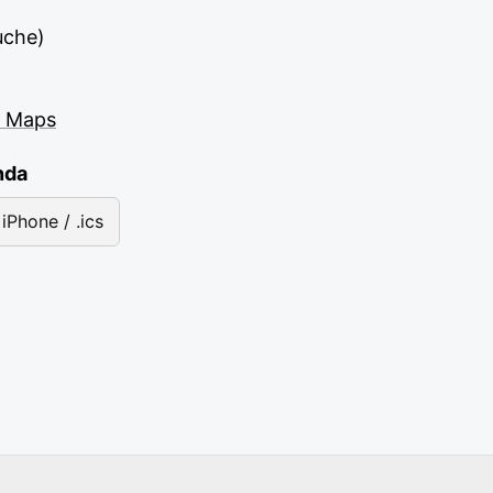
auche)
e Maps
nda
iPhone / .ics