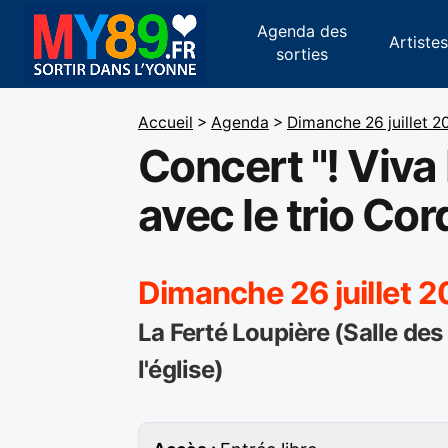
Agenda des
Artiste
sorties
Accueil
>
Agenda
>
Dimanche 26 juillet 2
Concert "! Viva
avec le trio Co
Dimanche 26 juillet 2
La Ferté Loupière (Salle des 
l'église)