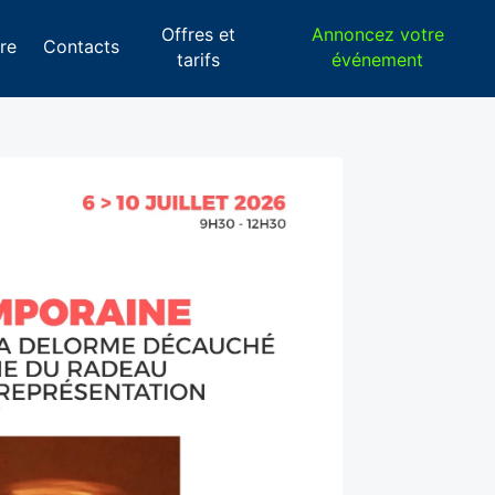
Offres et
Annoncez votre
re
Contacts
tarifs
événement