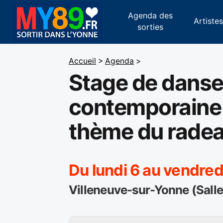
Agenda des
Artiste
sorties
Accueil
>
Agenda
>
Stage de dans
contemporaine 
thème du rade
Du lundi 6 au vendredi
Villeneuve-sur-Yonne (Salle