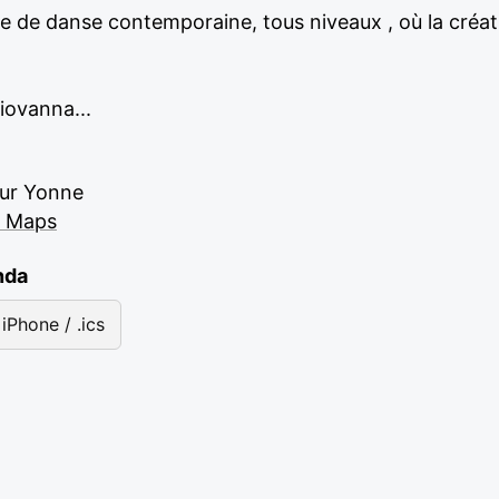
 de danse contemporaine, tous niveaux , où la créa
iovanna...
sur Yonne
e Maps
nda
iPhone / .ics