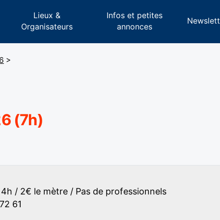
Lieux &
Infos et petites
s
Newslett
Organisateurs
annonces
6
>
6 (7h)
4h / 2€ le mètre / Pas de professionnels
72 61