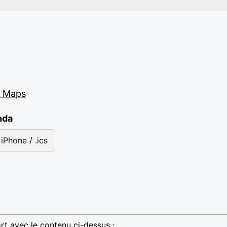
e Maps
nda
iPhone / .ics
rt avec le contenu ci-dessus :