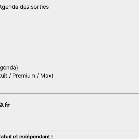
Agenda des sorties
Agenda)
tuit / Premium / Max)
.fr
ratuit et indépendant !