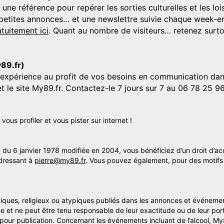
 référence pour repérer les sorties culturelles et les loisi
s, petites annonces… et une newslettre suivie chaque week-en
tuitement ici
. Quant au nombre de visiteurs… retenez surtou
y89.fr)
'expérience au profit de vos besoins en communication dans
et le site My89.fr. Contactez-le 7 jours sur 7 au 06 78 25 9
us profiler et vous pister sur internet !
» du 6 janvier 1978 modifiée en 2004, vous bénéficiez d’un droit d’ac
dressant à
pierre@my89.fr
. Vous pouvez également, pour des motifs 
itiques, religieux ou atypiques publiés dans les annonces et événemen
me et ne peut être tenu responsable de leur exactitude ou de leur por
s pour publication. Concernant les événements incluant de l’alcool, M