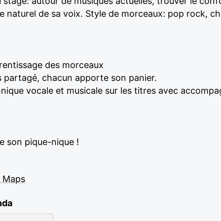
stage: autour de musiques actuelles, trouver le confo
e naturel de sa voix. Style de morceaux: pop rock, c
prentissage des morceaux
s partagé, chacun apporte son panier.
echnique vocale et musicale sur les titres avec accom
e son pique-nique !
e Maps
nda