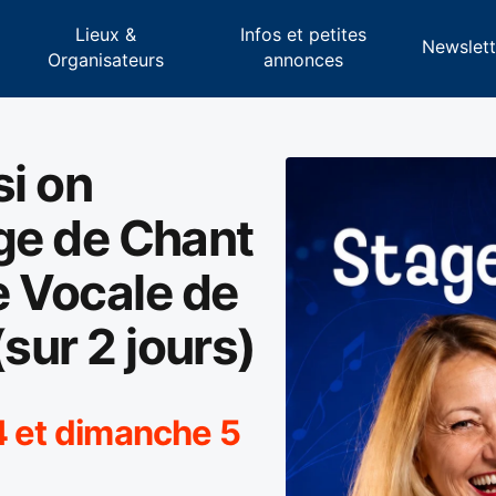
Lieux &
Infos et petites
s
Newslett
Organisateurs
annonces
 si on
age de Chant
e Vocale de
sur 2 jours)
4 et dimanche 5