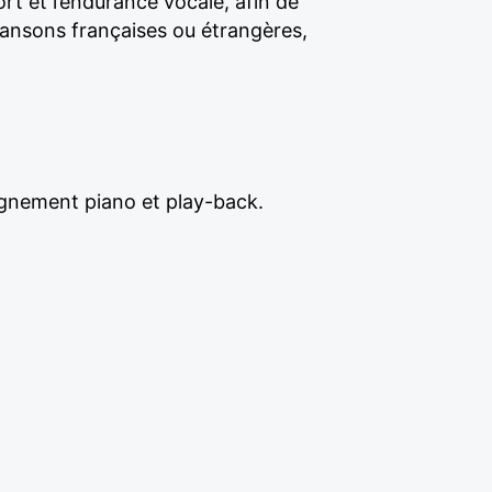
rt et l’endurance vocale, afin de
hansons françaises ou étrangères,
pagnement piano et play-back.