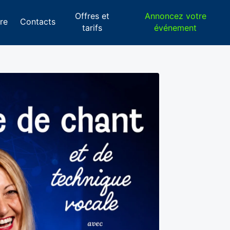
Offres et
Annoncez votre
re
Contacts
tarifs
événement