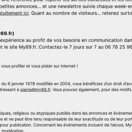
s, petites annonces… et une newslettre suivie chaque week-en
tuitement ici
. Quant au nombre de visiteurs… retenez surtou
y89.fr)
'expérience au profit de vos besoins en communication dans
et le site My89.fr. Contactez-le 7 jours sur 7 au 06 78 25 9
us profiler et vous pister sur internet !
» du 6 janvier 1978 modifiée en 2004, vous bénéficiez d’un droit d’ac
dressant à
pierre@my89.fr
. Vous pouvez également, pour des motifs 
itiques, religieux ou atypiques publiés dans les annonces et événemen
me et ne peut être tenu responsable de leur exactitude ou de leur por
s pour publication. Concernant les événements incluant de l’alcool, M
 modération..