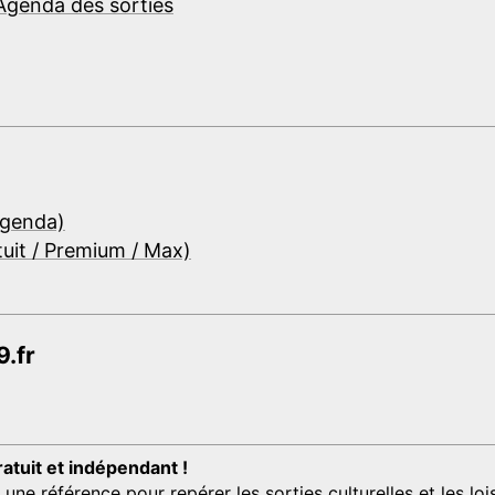
Agenda des sorties
Agenda)
tuit / Premium / Max)
.fr
ratuit et indépendant !
 référence pour repérer les sorties culturelles et les loisi