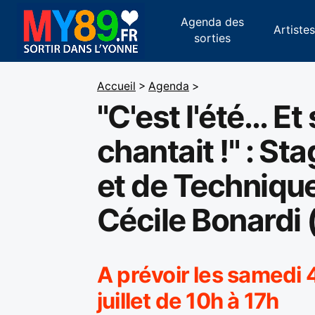
Agenda des
Artiste
sorties
Accueil
>
Agenda
>
"C'est l'été... Et
chantait !" : St
et de Techniqu
Cécile Bonardi (
A prévoir les samedi 
juillet de 10h à 17h