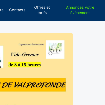
Offres et
Annoncez votre
re
Contacts
tarifs
événement