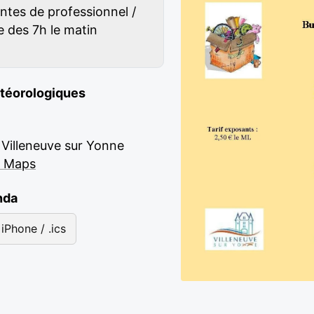
ntes de professionnel /
e des 7h le matin
étéorologiques
 Villeneuve sur Yonne
e Maps
nda
iPhone / .ics