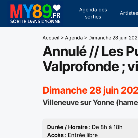
Agenda des
Artiste
sorties
Accueil
>
Agenda
>
Dimanche 28 juin 202
Annulé // Les 
Valprofonde ; v
Dimanche 28 juin 20
Villeneuve sur Yonne (hame
Durée / Horaire :
De 8h à 18h
Accès :
Entrée libre