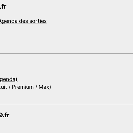
.fr
Agenda des sorties
Agenda)
tuit / Premium / Max)
.fr