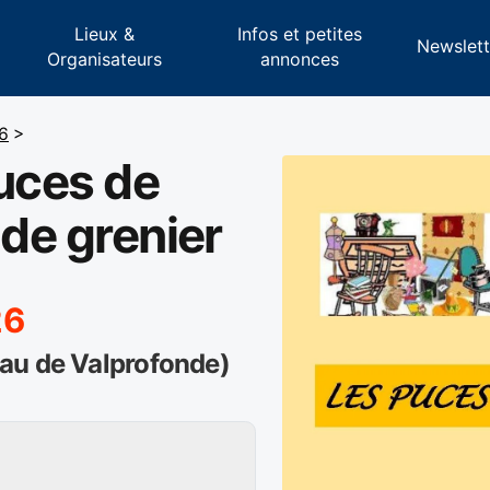
Lieux &
Infos et petites
s
Newslett
Organisateurs
annonces
6
>
Puces de
ide grenier
26
au de Valprofonde)