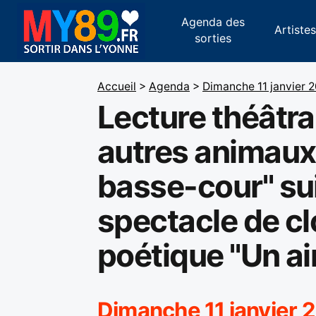
Agenda des
Artiste
sorties
Accueil
>
Agenda
>
Dimanche 11 janvier 
Lecture théâtral
autres animaux 
basse-cour" su
spectacle de c
poétique "Un air
Dimanche 11 janvier 