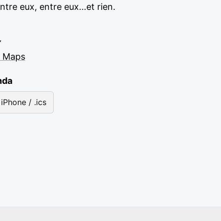
tre eux, entre eux...et rien.
Y
e Maps
nda
iPhone / .ics