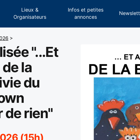
Lieux &
Infos et petites
s
Newslett
Organisateurs
annonces
2026
>
isée "...Et
de la
ivie du
lown
 de rien"
2026 (15h)