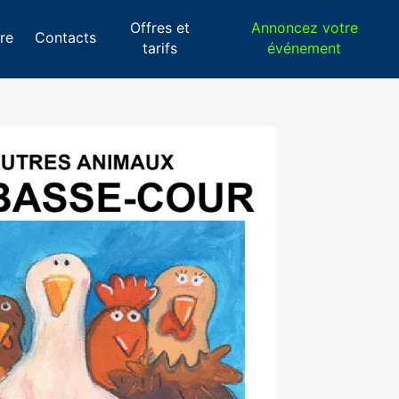
Offres et
Annoncez votre
re
Contacts
tarifs
événement