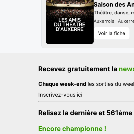
Saison des A
Théâtre, danse, mu
Auxerrois : Auxerr
Voir la fiche
Recevez gratuitement la
news
Chaque week-end
les sorties du week
Inscrivez-vous ici
Relisez la dernière et 561ème
Encore championne !