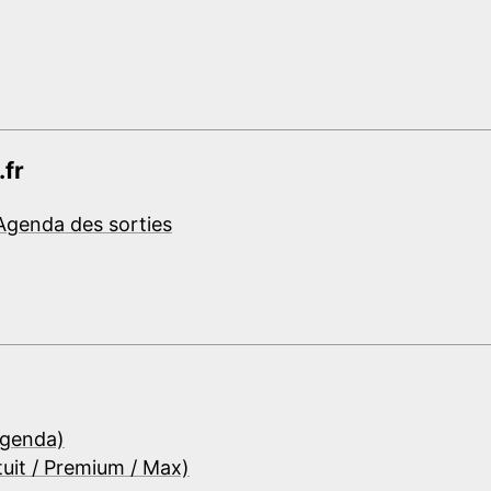
.fr
Agenda des sorties
Agenda)
tuit / Premium / Max)