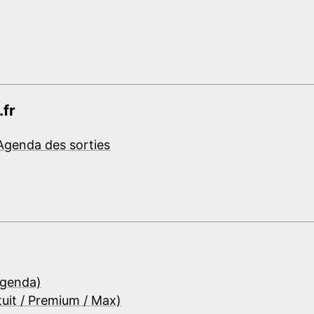
.fr
Agenda des sorties
Agenda)
tuit / Premium / Max)