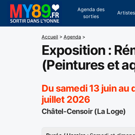
Agenda des
Artiste
sorties
Accueil
>
Agenda
>
Exposition : Ré
(Peintures et a
Du samedi 13 juin au
juillet 2026
Châtel-Censoir (La Loge)