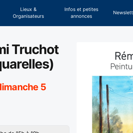
Lieux &
Infos et petites
s
Newslett
Organisateurs
annonces
mi Truchot
quarelles)
 dimanche 5