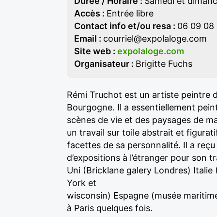
Durée / Horaire :
Samedi et dimanc
Accès :
Entrée libre
Contact info et/ou resa :
06 09 08
Email :
courriel@expolaloge.com
Site web :
expolaloge.com
Organisateur :
Brigitte Fuchs
Rémi Truchot est un artiste peintre d
Bourgogne. Il a essentiellement peint
scènes de vie et des paysages de m
un travail sur toile abstrait et figurat
facettes de sa personnalité. Il a reçu
d’expositions à l’étranger pour son tr
Uni (Bricklane galery Londres) Itali
York et
wisconsin) Espagne (musée maritime
à Paris quelques fois.