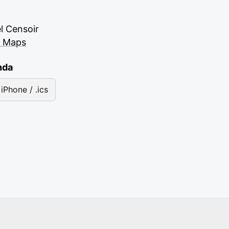
l Censoir
e Maps
nda
iPhone / .ics