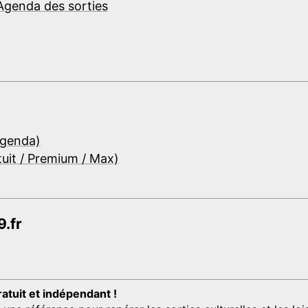
Agenda des sorties
Agenda)
tuit / Premium / Max)
.fr
ratuit et indépendant !