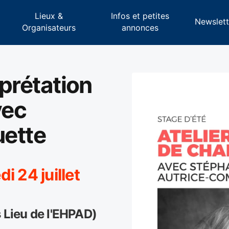
Lieux &
Infos et petites
s
Newslett
Organisateurs
annonces
rprétation
vec
uette
i 24 juillet
s Lieu de l'EHPAD)