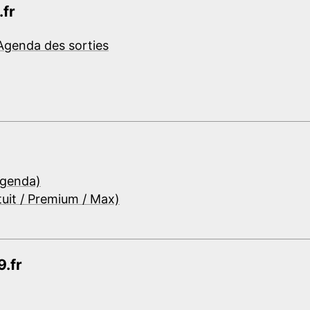
.fr
Agenda des sorties
Agenda)
tuit / Premium / Max)
.fr