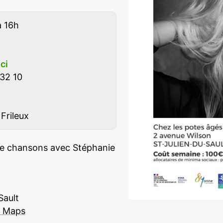
à 16h
ici
32 10
Frileux
 de chansons avec Stéphanie
Sault
e Maps