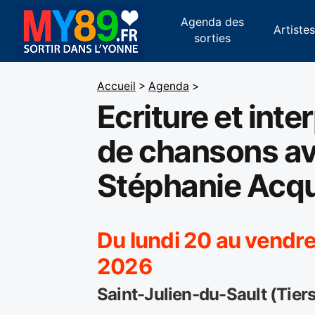
Agenda des
Artiste
sorties
Accueil
>
Agenda
>
Ecriture et inte
de chansons a
Stéphanie Acq
Du lundi 20 au vendred
2026
Saint-Julien-du-Sault (Tier