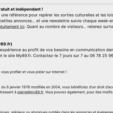
ratuit et indépendant !
 référence pour repérer les sorties culturelles et les loisi
s, petites annonces… et une newslettre suivie chaque week-en
tuitement ici
. Quant au nombre de visiteurs… retenez surtou
y89.fr)
'expérience au profit de vos besoins en communication dans
et le site My89.fr. Contactez-le 7 jours sur 7 au 06 78 25 9
us profiler et vous pister sur internet !
» du 6 janvier 1978 modifiée en 2004, vous bénéficiez d’un droit d’ac
dressant à
pierre@my89.fr
. Vous pouvez également, pour des motifs 
itiques, religieux ou atypiques publiés dans les annonces et événemen