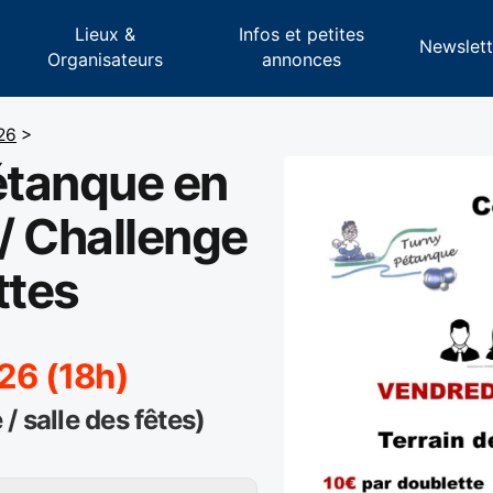
Lieux &
Infos et petites
s
Newslett
Organisateurs
annonces
026
>
étanque en
/ Challenge
ttes
026 (18h)
/ salle des fêtes)