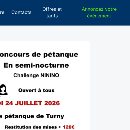
Offres et
Annoncez votre
re
Contacts
tarifs
événement