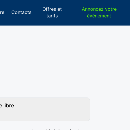
Offres et
Annoncez votre
re
Contacts
tarifs
événement
 libre