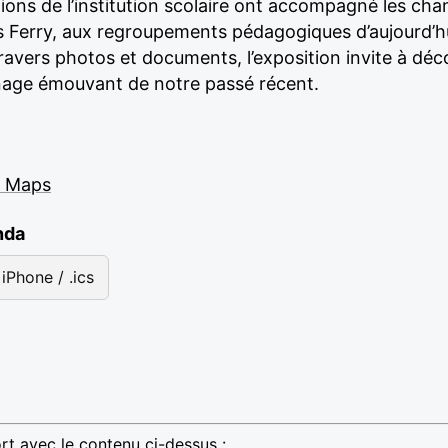
utions de l’institution scolaire ont accompagné les ch
es Ferry, aux regroupements pédagogiques d’aujourd’
travers photos et documents, l’exposition invite à déc
gnage émouvant de notre passé récent.
e Maps
nda
iPhone / .ics
rt avec le contenu ci-dessus :