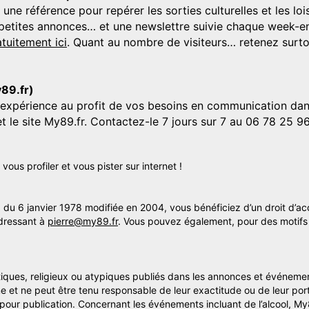
 référence pour repérer les sorties culturelles et les loisi
s, petites annonces… et une newslettre suivie chaque week-en
tuitement ici
. Quant au nombre de visiteurs… retenez surtou
y89.fr)
'expérience au profit de vos besoins en communication dans
et le site My89.fr. Contactez-le 7 jours sur 7 au 06 78 25 9
us profiler et vous pister sur internet !
» du 6 janvier 1978 modifiée en 2004, vous bénéficiez d’un droit d’ac
dressant à
pierre@my89.fr
. Vous pouvez également, pour des motifs 
itiques, religieux ou atypiques publiés dans les annonces et événemen
me et ne peut être tenu responsable de leur exactitude ou de leur por
s pour publication. Concernant les événements incluant de l’alcool, M