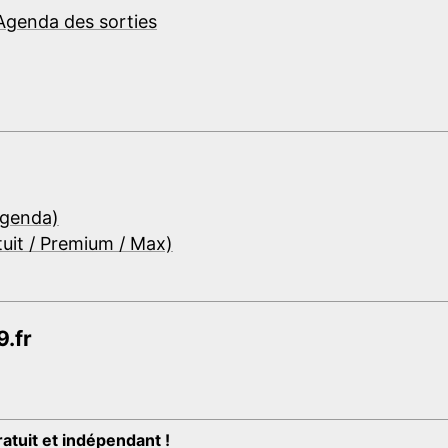
Agenda des sorties
Agenda)
tuit / Premium / Max)
.fr
ratuit et indépendant !