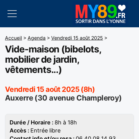
Accueil
>
Agenda
>
Vendredi 15 août 2025
>
Vide-maison (bibelots,
mobilier de jardin,
vêtements...)
Vendredi 15 août 2025 (8h)
Auxerre (30 avenue Champleroy)
Durée / Horaire :
8h à 18h
Accès :
Entrée libre
Contact info et/ou resa :
06 40 08 14 93