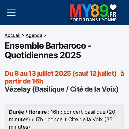
Accueil
>
Agenda
>
Ensemble Barbaroco -
Quotidiennes 2025
Du 9 au 13 juillet 2025 (sauf 12 juillet) à
partir de 16h
Vézelay (Basilique / Cité de la Voix)
Durée / Horaire :
16h : concert basilique (20
minutes) / 17h : concert Cité de la Voix (35
minutes)