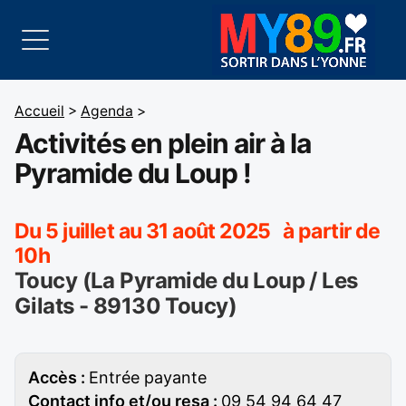
Accueil
>
Agenda
>
Activités en plein air à la
Pyramide du Loup !
Du 5 juillet au 31 août 2025 à partir de
10h
Toucy (La Pyramide du Loup / Les
Gilats - 89130 Toucy)
Accès :
Entrée payante
Contact info et/ou resa :
09 54 94 64 47