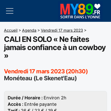
Accueil
>
Agenda
>
Vendredi 17 mars 2023
>
CALI EN SOLO « Ne faites
jamais confiance à un cowboy
»
Vendredi 17 mars 2023 (20h30)
Monéteau (Le Skenet'Eau)
Durée / Horaire :
Environ 2h
Accès :
Entrée payante
Tarif :
26 € / 23 € / 19 €