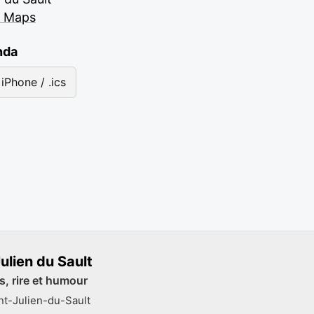
e Maps
nda
iPhone / .ics
ulien du Sault
, rire et humour
nt-Julien-du-Sault