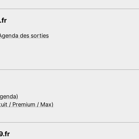
.fr
Agenda des sorties
Agenda)
tuit / Premium / Max)
.fr