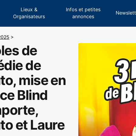
Lieux &
Infos et petites
s
Newslett
Organisateurs
annonces
2025
>
les de
édie de
uto, mise en
ce Blind
aporte,
to et Laure