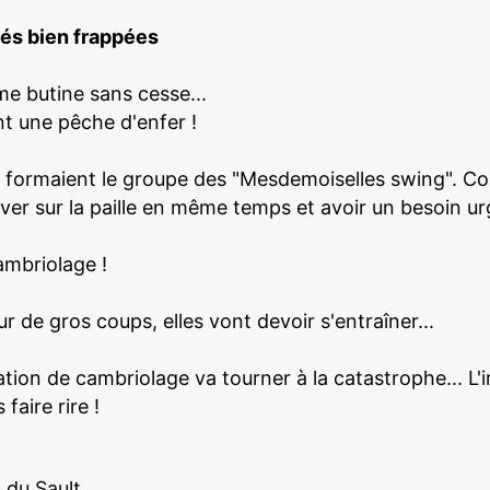
és bien frappées
me butine sans cesse...
nt une pêche d'enfer !
et formaient le groupe des "Mesdemoiselles swing". C
uver sur la paille en même temps et avoir un besoin ur
ambriolage !
r de gros coups, elles vont devoir s'entraîner...
ation de cambriolage va tourner à la catastrophe... L'i
faire rire !
n du Sault