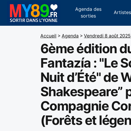
Agenda des
Artiste
sorties
Accueil
>
Agenda
>
Vendredi 8 août 2025
6ème édition du
Fantazía : "Le 
Nuit d’Été" de W
Shakespeare” p
Compagnie Cor
(Forêts et lége