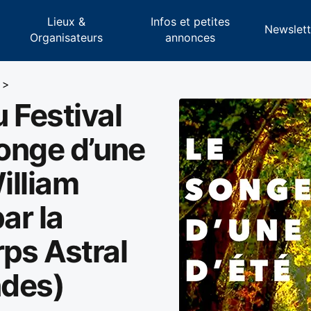
Lieux &
Infos et petites
s
Newslett
Organisateurs
annonces
>
 Festival
Songe d’une
illiam
ar la
ps Astral
ndes)