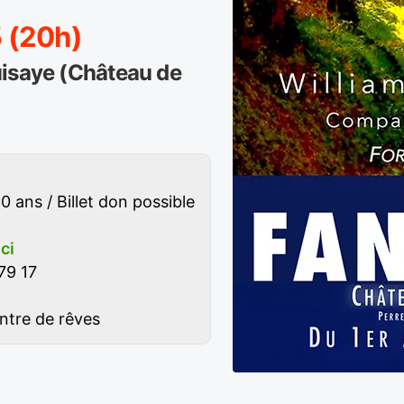
 (20h)
uisaye (Château de
0 ans / Billet don possible
ici
79 17
tre de rêves