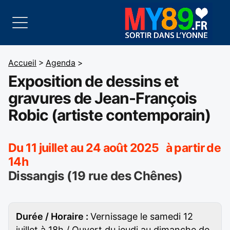
Accueil
>
Agenda
>
Exposition de dessins et
gravures de Jean-François
Robic (artiste contemporain)
Du 11 juillet au 24 août 2025 à partir de
14h
Dissangis (19 rue des Chênes)
Durée / Horaire :
Vernissage le samedi 12
juillet à 18h / Ouvert du jeudi au dimanche de