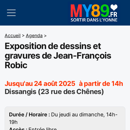
Accueil
>
Agenda
>
Exposition de dessins et
gravures de Jean-François
Robic
Jusqu'au 24 août 2025 à partir de 14h
Dissangis (23 rue des Chênes)
Durée / Horaire :
Du jeudi au dimanche, 14h-
19h
Accès :
Entrée libre