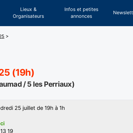
Lieux &
Infos et petites
s
Newslett
Organisateurs
annonces
025
>
025 (19h)
umad / 5 les Perriaux)
redi 25 juillet de 19h à 1h
ici
13 19