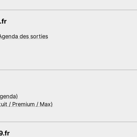
.fr
Agenda des sorties
Agenda)
tuit / Premium / Max)
.fr