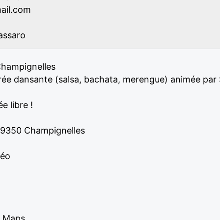
ail.com
assaro
 Champignelles
irée dansante (salsa, bachata, merengue) animée par
 libre !
89350 Champignelles
téo
e Maps