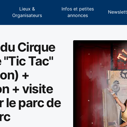
Lieux &
Infos et petites
s
Newslett
Organisateurs
annonces
 du Cirque
 "Tic Tac"
ion) +
on + visite
r le parc de
rc