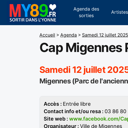
Agenda des
Artiste
sorties
Accueil
>
Agenda
>
Samedi 12 juillet 202
Cap Migennes 
Samedi 12 juillet 202
Migennes (Parc de l'ancienn
Accès :
Entrée libre
Contact info et/ou resa :
03 86 80
Site web :
www.facebook.com/Ca
Organisateur :
Ville de Migennes