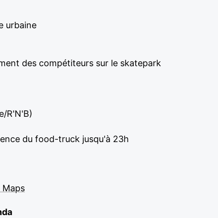
e urbaine
ment des compétiteurs sur le skatepark
e/R'N'B)
sence du food-truck jusqu'à 23h
e Maps
nda