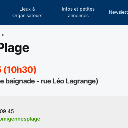
Lieux &
Infos et petites
s
Newslett
Organisateurs
annonces
5
>
Plage
5 (10h30)
e baignade - rue Léo Lagrange)
 09 45
pmigennesplage