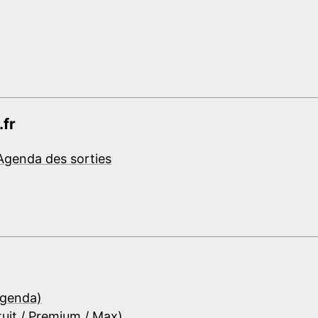
.fr
Agenda des sorties
Agenda)
tuit / Premium / Max)