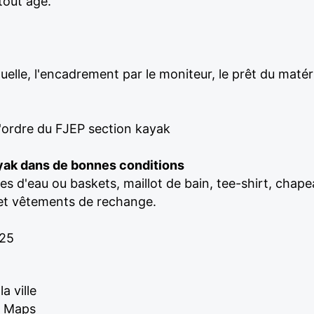
tout âge.
uelle, l'encadrement par le moniteur, le prêt du matéri
'ordre du FJEP section kayak
ayak dans de bonnes conditions
res d'eau ou baskets, maillot de bain, tee-shirt, chap
e et vêtements de rechange.
025
a ville
e Maps