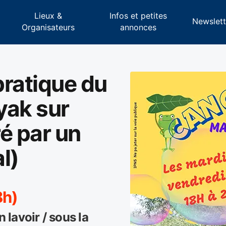
Lieux &
Infos et petites
s
Newslett
Organisateurs
annonces
pratique du
yak sur
é par un
l)
8h)
n lavoir / sous la