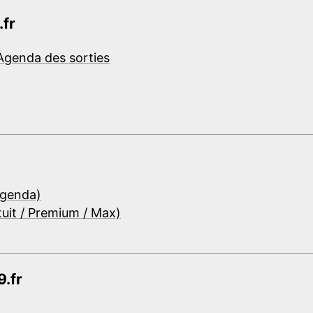
.fr
Agenda des sorties
Agenda)
tuit / Premium / Max)
.fr