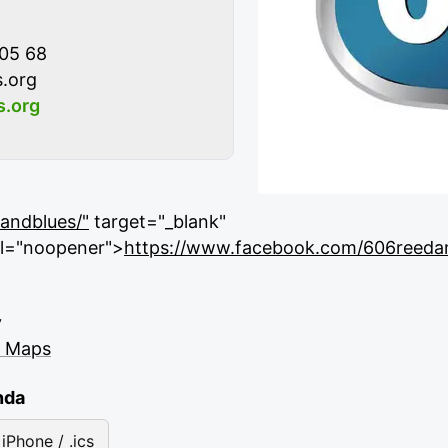
 05 68
.org
.org
andblues/"
target="_blank"
rel="noopener">
https://www.facebook.com/606reeda
y
e Maps
nda
iPhone / .ics