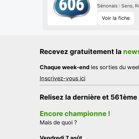
Sénonais : Sens, Ro
Voir la fiche
Recevez gratuitement la
news
Chaque week-end
les sorties du week
Inscrivez-vous ici
Relisez la dernière et 561ème
Encore championne !
Mais de quoi ?
Vendredi 7 août