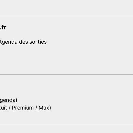
.fr
Agenda des sorties
Agenda)
tuit / Premium / Max)