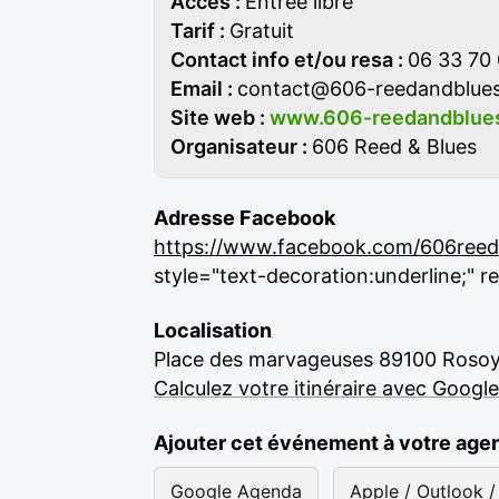
Accès :
Entrée libre
Tarif :
Gratuit
Contact info et/ou resa :
06 33 70
Email :
contact@606-reedandblues
Site web :
www.606-reedandblues
Organisateur :
606 Reed & Blues
Adresse Facebook
https://www.facebook.com/606reed
style="text-decoration:underline;" 
Localisation
Place des marvageuses 89100 Roso
Calculez votre itinéraire avec Googl
Ajouter cet événement à votre age
Google Agenda
Apple / Outlook / 