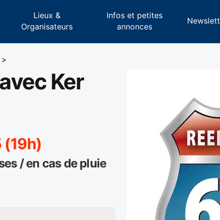
Lieux &
Infos et petites
s
Newslett
Organisateurs
annonces
>
avec Ker
 (19h)
s / en cas de pluie