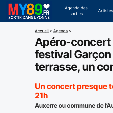
Agenda des
Artiste
sorties
Accueil
>
Agenda
>
Apéro-concert 
festival Garçon 
terrasse, un co
Un concert presque tou
21h
Auxerre ou commune de l’Aux