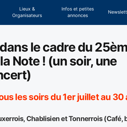
Lieux &
Infos et petites
s
Newslett
Organisateurs
annonces
dans le cadre du 25è
la Note ! (un soir, une
ncert)
s les soirs du 1er juillet au 3
errois, Chablisien et Tonnerrois (Café, b