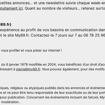
s, petites annonces… et une newslettre suivie chaque week-en
tuitement ici
. Quant au nombre de visiteurs… retenez surtou
y89.fr)
'expérience au profit de vos besoins en communication dans
et le site My89.fr. Contactez-le 7 jours sur 7 au 06 78 25 9
us profiler et vous pister sur internet !
» du 6 janvier 1978 modifiée en 2004, vous bénéficiez d’un droit d’ac
dressant à
pierre@my89.fr
. Vous pouvez également, pour des motifs 
itiques, religieux ou atypiques publiés dans les annonces et événemen
me et ne peut être tenu responsable de leur exactitude ou de leur por
s pour publication. Concernant les événements incluant de l’alcool, M
 modération..