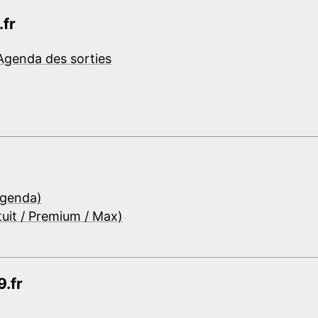
.fr
Agenda des sorties
Agenda)
tuit / Premium / Max)
.fr