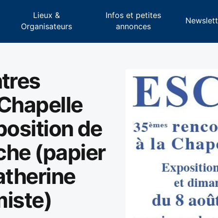
Lieux &
Infos et petites
s
Newslett
Organisateurs
annonces
tres
 Chapelle
position de
che (papier
atherine
miste)