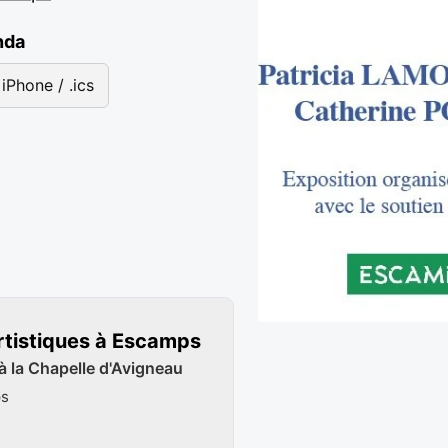
nda
iPhone / .ics
rtistiques à Escamps
 à la Chapelle d'Avigneau
ps