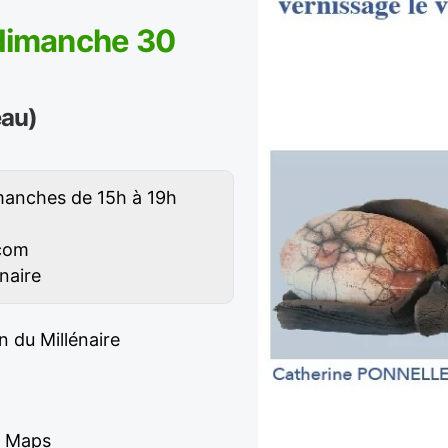
 dimanche 30
eau)
imanches de 15h à 19h
.com
naire
n du Millénaire
e Maps